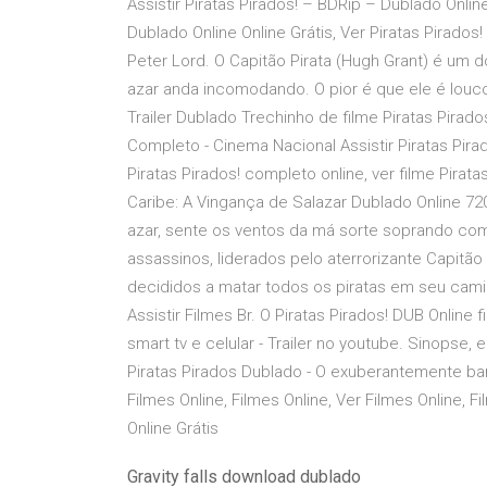
Assistir Piratas Pirados! – BDRip – Dublado Onli
Dublado Online Online Grátis, Ver Piratas Pirados
Peter Lord. O Capitão Pirata (Hugh Grant) é um 
azar anda incomodando. O pior é que ele é louco p
Trailer Dublado Trechinho de filme Piratas Pirad
Completo - Cinema Nacional Assistir Piratas Pirad
Piratas Pirados! completo online, ver filme Pirata
Caribe: A Vingança de Salazar Dublado Online 7
azar, sente os ventos da má sorte soprando co
assassinos, liderados pelo aterrorizante Capitã
decididos a matar todos os piratas em seu camin
Assistir Filmes Br. O Piratas Pirados! DUB Online 
smart tv e celular - Trailer no youtube. Sinopse,
Piratas Pirados Dublado - O exuberantemente barb
Filmes Online, Filmes Online, Ver Filmes Online, F
Online Grátis
Gravity falls download dublado