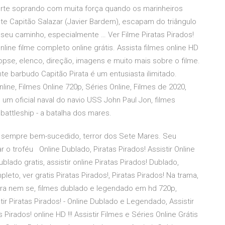
orte soprando com muita força quando os marinheiros
nte Capitão Salazar (Javier Bardem), escapam do triângulo
seu caminho, especialmente … Ver Filme Piratas Pirados!
Online filme completo online grátis. Assista filmes online HD
inopse, elenco, direção, imagens e muito mais sobre o filme.
te barbudo Capitão Pirata é um entusiasta ilimitado.
Online, Filmes Online 720p, Séries Online, Filmes de 2020,
é um oficial naval do navio USS John Paul Jon, filmes
battleship - a batalha dos mares.
 sempre bem-sucedido, terror dos Sete Mares. Seu
r o troféu Online Dublado, Piratas Pirados! Assistir Online
ublado gratis, assistir online Piratas Pirados! Dublado,
leto, ver gratis Piratas Pirados!, Piratas Pirados! Na trama,
ora nem se, filmes dublado e legendado em hd 720p,
stir Piratas Pirados! - Online Dublado e Legendado, Assistir
Pirados! online HD !!! Assistir Filmes e Séries Online Grátis