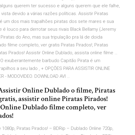
 alguns querem ter sucesso e alguns querem que ele falhe,
ta devido a várias razões políticas. Assistir Piratas
) é um dos mais trapalhões piratas dos sete mares e sua
é louco para derrotar seus rivais Black Bellamy (Jeremy
Piratas do Ano, mas sua tripulação pra lá de doida
do filme completo, ver gratis Piratas Pirados!, Piratas
tas Pirados! Assistir Online Dublado, assista online filme …
se: O exuberantemente barbudo Capitão Pirata é um
trapilhos a seu lado , + OPÇÕES PARA ASSISTIR ONLINE
ER - MODOVIDEO. DOWNLOAD AVI …
Assistir Online Dublado o filme, Piratas
atis, assistir online Piratas Pirados!
r Online Dublado filme completo, ver
ados!
e 1080p, Piratas Pirados! – BDRip – Dublado Online 720p,