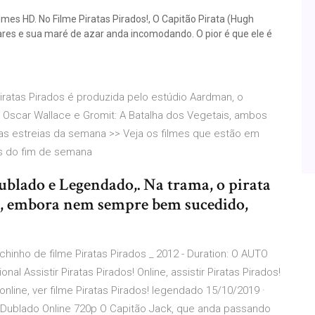
ilmes HD. No Filme Piratas Pirados!, O Capitão Pirata (Hugh
ares e sua maré de azar anda incomodando. O pior é que ele é
iratas Pirados é produzida pelo estúdio Aardman, o
Oscar Wallace e Gromit: A Batalha dos Vegetais, ambos
as estreias da semana >> Veja os filmes que estão em
os do fim de semana
Dublado e Legendado,. Na trama, o pirata
o, embora nem sempre bem sucedido,
echinho de filme Piratas Pirados _ 2012 - Duration: O AUTO
 Assistir Piratas Pirados! Online, assistir Piratas Pirados!
nline, ver filme Piratas Pirados! legendado 15/10/2019 ·
ar Dublado Online 720p O Capitão Jack, que anda passando