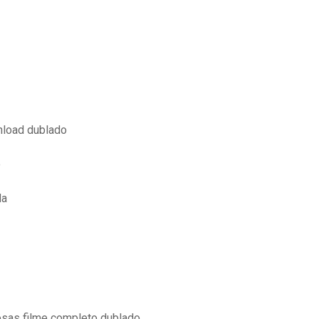
nload dublado
o
da
osas filme completo dublado