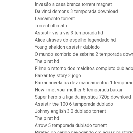
Invasão a casa branca torrent magnet
Da vinci demons 3 temporada download
Lancamento torrent
Torrent ultimato
Assistir vis a vis 3 temporada hd
Alice atraves do espelho legendado hd
Young sheldon assistir dublado
O mundo sombrio de sabrina 2 temporada dow
The pirat hd
Filme o retorno dos malditos completo dublad
Baixar toy story 3 jogo
Baixar novela os dez mandamentos 1 tempora
How i met your mother 5 temporada baixar
Super herois a liga da injustiça 720p download
Assistir the 100 6 temporada dublado
Johnny english 3.0 dublado torrent
The pirat hd
Arrow 5 temporada dublado torrent
Piratas do caribe navegando em águas misteri