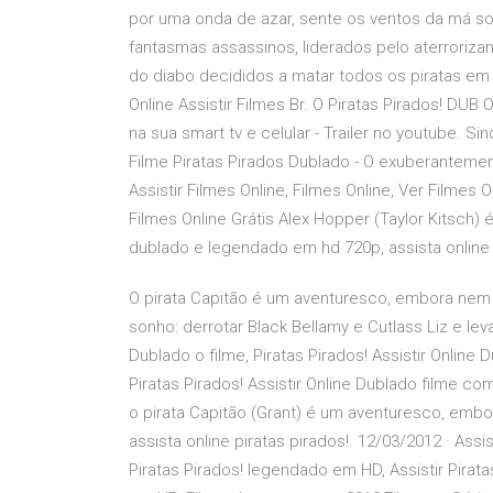
por uma onda de azar, sente os ventos da má s
fantasmas assassinos, liderados pelo aterroriza
do diabo decididos a matar todos os piratas em 
Online Assistir Filmes Br. O Piratas Pirados! DUB 
na sua smart tv e celular - Trailer no youtube. S
Filme Piratas Pirados Dublado - O exuberantemen
Assistir Filmes Online, Filmes Online, Ver Filmes 
Filmes Online Grátis Alex Hopper (Taylor Kitsch) 
dublado e legendado em hd 720p, assista online 
O pirata Capitão é um aventuresco, embora nem
sonho: derrotar Black Bellamy e Cutlass Liz e leva
Dublado o filme, Piratas Pirados! Assistir Online D
Piratas Pirados! Assistir Online Dublado filme comp
o pirata Capitão (Grant) é um aventuresco, emb
assista online piratas pirados!. 12/03/2012 · Assi
Piratas Pirados! legendado em HD, Assistir Piratas 