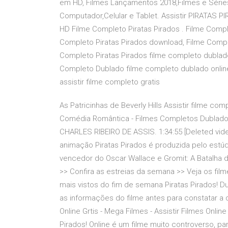
em HD, Filmes Lançamentos 2018,Filmes e Séries
Computador,Celular e Tablet. Assistir PIRATAS PI
HD Filme Completo Piratas Pirados . Filme Compl
Completo Piratas Pirados download, Filme Compl
Completo Piratas Pirados filme completo dublado 
Completo Dublado filme completo dublado online
assistir filme completo gratis
As Patricinhas de Beverly Hills Assistir filme c
Comédia Romântica - Filmes Completos Dublados
CHARLES RIBEIRO DE ASSIS. 1:34:55 [Deleted video
animação Piratas Pirados é produzida pelo estú
vencedor do Oscar Wallace e Gromit: A Batalha
>> Confira as estreias da semana >> Veja os fil
mais vistos do fim de semana Piratas Pirados! Du
as informações do filme antes para constatar a 
Online Grtis - Mega Filmes - Assistir Filmes Onlin
Pirados! Online é um filme muito controverso, p