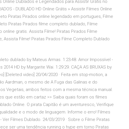
 Online Dublados e Legendados para Assistir Grátis no
RADOS - DUBLADO HD Online Grátis » Assistir Filmes Online
eto Piratas Pirados online legendado em portugues, Filme
eto Piratas Pirados filme completo dublado, Filme
online gratis. Assista Filme! Piratas Pirados Filme
, Assista Filme! Piratas Pirados Filme Completo Dublado
ompleto dublado by Mateus Armas. 1:23:48. Amor Impossível -
 2014 HD by Margarite Wai. 1:29:29. CAÇA AS BRUXAS by
] [Deleted video] 20/04/2020 · Feita em stop-motion, a
dio Aardman, o mesmo de A Fuga das Galinas e do
 dos Vegetais, ambos feitos com a mesma técnica manual.
mes que estão em cartaz >> Saiba quais foram os filmes
blado Online. O pirata Capitão é um aventuresco, Verifique
qualidade e o modo de linguagem. Informe o erro! Filmes
e - Ver Filmes Dublado. 24/03/2019 · Sobre o Filme Piratas
arece ser uma tendência running o hype em torno Piratas