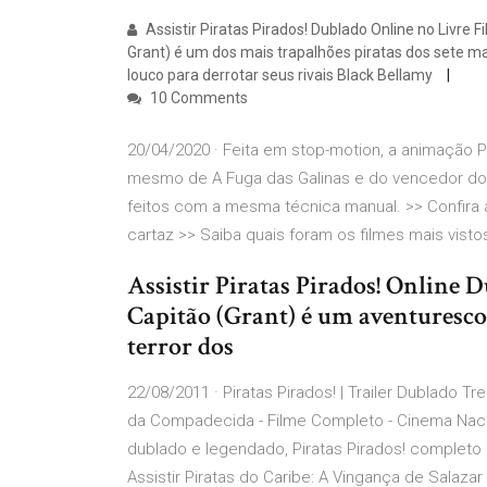
Assistir Piratas Pirados! Dublado Online no Livre F
Grant) é um dos mais trapalhões piratas dos sete m
louco para derrotar seus rivais Black Bellamy
10 Comments
20/04/2020 · Feita em stop-motion, a animação P
mesmo de A Fuga das Galinas e do vencedor do 
feitos com a mesma técnica manual. >> Confira 
cartaz >> Saiba quais foram os filmes mais vist
Assistir Piratas Pirados! Online 
Capitão (Grant) é um aventuresc
terror dos
22/08/2011 · Piratas Pirados! | Trailer Dublado Tr
da Compadecida - Filme Completo - Cinema Nacional
dublado e legendado, Piratas Pirados! completo o
Assistir Piratas do Caribe: A Vingança de Salaz