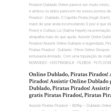
Pirados! Dublado Online parece ser muito misto,
e ambos os lados parecem ter esses pontos de vis
Pirados! - Dublado, O Capitão Pirata (Hugh Grant
maré de azar anda incomodando.O pior é que ele 
Piven) e Cutlass Liz (Salma Hayek) na premiação 
atrapalha mais do que ajuda. Assistir Online Dubla
Pirados! Assistir Online Dublado e legendado, Pira
Piratas Pirados! - Dublado - Filme Online Sinop
entusiasta ilimitado. Com uma tripulação de mal
NOWVIDEO - HOSTINGBULK - FILEBOX - PUTLOCK
Online Dublado, Piratas Pirados! 
Pirados! Assistir Online Dublado gr
Dublado, Piratas Pirados! Assisti
gratis Piratas Pirados!, Piratas Pir
Assistir Piratas Pirados! – BDRip – Dublado Onlin