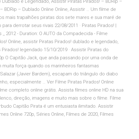
ne Dublado e Legendado, Assistir Piratas Pirados! – BDRip –
! – BDRip – Dublado Online Online, Assistir … Um filme de
dos mais trapalhões piratas dos sete mares e sua maré de
ara derrotar seus rivais 22/08/2011 · Piratas Pirados! |
os _ 2012 - Duration: O AUTO da Compadecida - Filme
os! Online, assistir Piratas Pirados! dublado e legendado,
s Pirados! legendado 15/10/2019 · Assistir Piratas do
20p O Capitão Jack, que anda passando por uma onda de
m muita força quando os marinheiros fantasmas
o Salazar (Javier Bardem), escapam do triângulo do diabo
ho, especialmente … Ver Filme Piratas Pirados! Online
filme completo online grátis. Assista filmes online HD na sua
 elenco, direção, imagens e muito mais sobre o filme. Filme
udo Capitão Pirata é um entusiasta ilimitado. Assistir
ilmes Online 720p, Séries Online, Filmes de 2020, Filmes